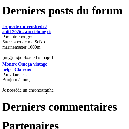
Derniers posts du forum
Le porté du vendredi 7
août 2026 - autrichongris
Par autrichongris :
Street shot de ma Seiko
marinemaster 1000m
[img]img/uploaded5/image18633.jpg[/img]
Montre Omega vintage
help - Clairens
Par Clairens :
Bonjour à tous,
Je possède un chronographe
Omega vintage des années
1944-1945,...
Derniers commentaires
montre Revue - fred21
Réplique de fred21 :
Bonjour à tous
Partenaires
Reçu le timegrapher.