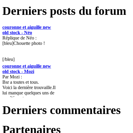
Derniers posts du forum
couronne et aiguille new
old stock - Néo
Réplique de Néo :
[bleu]Chouette photo !
[/bleu]
couronne et aiguille new
old stock - Mozi
Par Mozi :
Bsr a toutes et tous.
Voici la dernière trouvaille.Il
lui manque quelques uns de
ses éléments pour...
TISSOT Autolub -
Derniers commentaires
Unlimited
Réplique de Unlimited :
» Bjr , jai la même montre
Partenaires
que vous , elle est bloquée